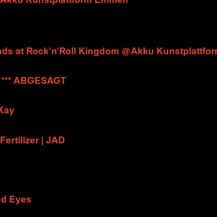
nds at Rock'n'Roll Kingdom @Akku Kunstplattf
d *** ABGESAGT
 Kay
Fertilizer | JAD
ed Eyes