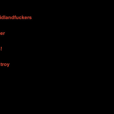
Midlandfuckers
er
!
stroy