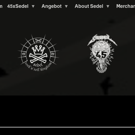
m
45xSedel
Angebot
About Sedel
Mercha