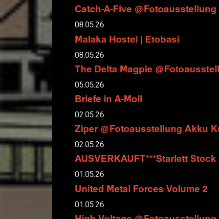
Catch-A-Five @Fotoausstellun
08.05.26
Malaka Hostel | Etobasi
08.05.26
The Delta Magpie @Fotoausste
05.05.26
Briefe in A-Moll
02.05.26
Ziper @Fotoausstellung Akku 
02.05.26
AUSVERKAUFT***Starlett Stock 
01.05.26
United Metal Forces Volume 2
01.05.26
High Voltage @Fotoausstellun