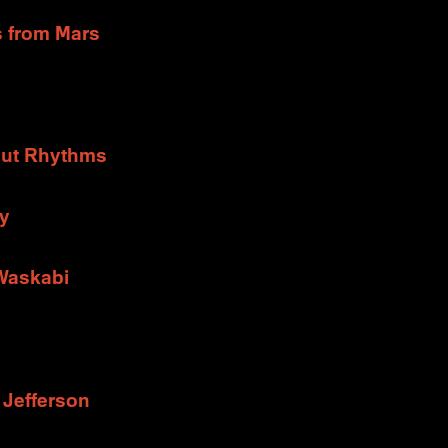
s from Mars
Out Rhythms
ly
Waskabi
 Jefferson