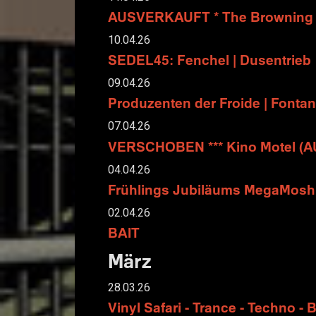
AUSVERKAUFT * The Browning
10.04.26
SEDEL45: Fenchel | Dusentrieb
09.04.26
Produzenten der Froide | Fontan
07.04.26
VERSCHOBEN *** Kino Motel (AU
04.04.26
Frühlings Jubiläums MegaMosh 
02.04.26
BAIT
März
28.03.26
Vinyl Safari - Trance - Techno - 