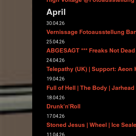
April
30.04.26
Vernissage Fotoausstellung Ba
25.04.26
ABGESAGT *** Freaks Not Dea
24.04.26
Telepathy (UK) | Support: Aeon
19.04.26
Full of Hell | The Body | Jarhead 
18.04.26
Drunk'n'Roll
17.04.26
Stoned Jesus | Wheel | Ice Seal
11.04.26