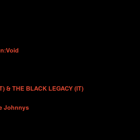
on:Void
(IT) & THE BLACK LEGACY (IT)
ye Johnnys