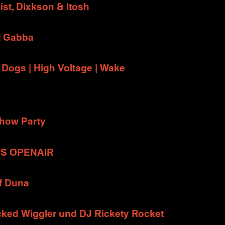
st, Dixkson & Itosh
t Gabba
n Dogs | High Voltage | Wake
show Party
TIS OPENAIR
of Duna
icked Wiggler und DJ Rickety Rocket