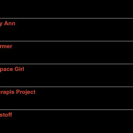
ly Ann
armer
pace Girl
rapis Project
stoff