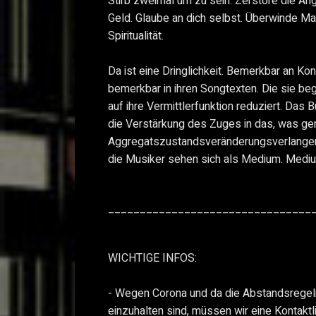
Stirb zweimal um zu sein. Zerstöre die Ang
Geld. Glaube an dich selbst. Überwinde Mat
Spiritualität.
Da ist eine Dringlichkeit. Bemerkbar an Ko
bemerkbar in ihren Songtexten. Die sie be
auf ihre Vermittlerfunktion reduziert. Das B
die Verstärkung des Zuges in das, was ge
Aggregatszustandsveränderungsverlangen
die Musiker sehen sich als Medium. Medium
________________________________
WICHTIGE INFOS:
- Wegen Corona und da die Abstandsregeln
einzuhalten sind, müssen wir eine Kontaktl