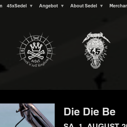
m
45xSedel
Angebot
About Sedel
Mercha
Die Die Be
SA. 1. AUGUST 2