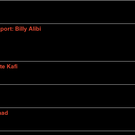
rt: Billy Alibi
te Kafi
mad