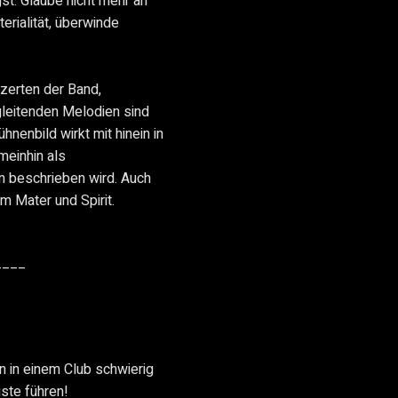
st. Glaube nicht mehr an
erialität, überwinde
nzerten der Band,
gleitenden Melodien sind
ühnenbild wirkt mit hinein in
meinhin als
 beschrieben wird. Auch
 Mater und Spirit.
____
 in einem Club schwierig
iste führen!