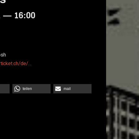
1 — 16:00
osh
rticket.ch/de/…
teilen
mail