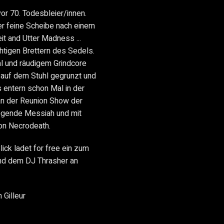
or 70. Todesbleier/innen.
rer feine Scheibe nach einem
eit and Utter Madness ...
htigen Brettern des Sedels.
l und räudigem Grindcore
i auf dem Stuhl gegrunzt und
s entern schon Mal in der
an der Reunion Show der
egende Messiah und mit
von Necrodeath.
ck ladet for free ein zum
und dem DJ Thrasher an
 Gilleur