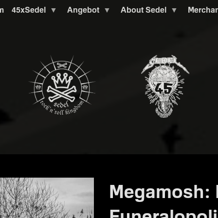
m
45xSedel
Angebot
About Sedel
Mercha
Megamosh: P
Funeralopol