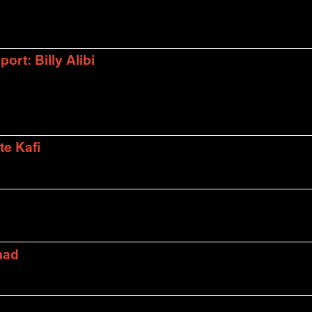
rt: Billy Alibi
te Kafi
mad