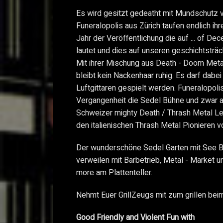
Es wird gesitzt gedeatht mit Mundschutz v
Funeralopolis aus Zürich taufen endlich ih
Jahr der Veröffentlichung die auf ... of Dec
lautet und dies auf unseren geschichtsträc
Mit ihrer Mischung aus Death - Doom Meta
bleibt kein Nackenhaar ruhig. Es darf dabe
Luftgittaren gespielt werden. Funeralopoli
Vergangenheit die Sedel Bühne und zwar 
Schweizer mighty Death / Thrash Metal L
den italienischen Thrash Metal Pionieren 
Der wunderschöne Sedel Garten mit See Bli
verweilen mit Barbetrieb, Metal - Market 
more am Plattenteller.
Nehmt Euer GrillZeugs mit zum grillen beim
Good Friendly and Violent Fun with