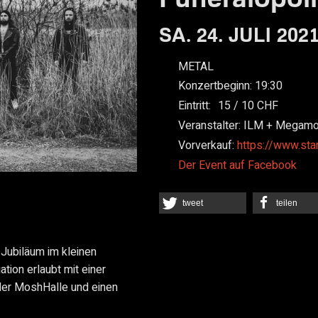
SA. 24. JULI 202
METAL
Konzertbeginn:
19:30
Eintritt:
15
10
Veranstalter:
ILM + Megam
Vorverkauf:
https://www.sta
Der Event auf Facebook
tweet
teilen
ubiläum im kleinen
tion erlaubt mit einer
 der MoshHalle und einen