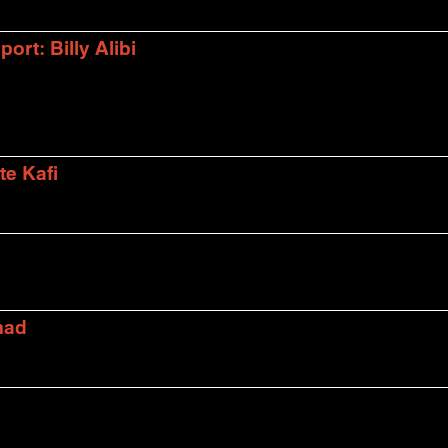
rt: Billy Alibi
te Kafi
mad