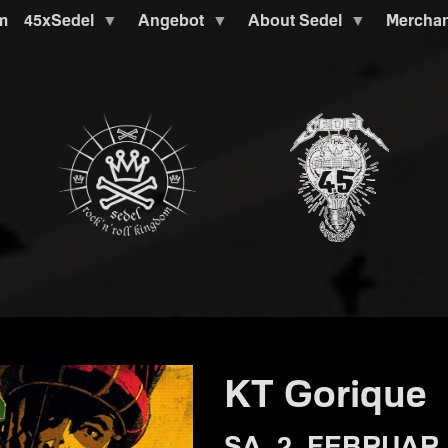
m
45xSedel
Angebot
About Sedel
Mercha
KT Gorique
SA. 2. FEBRUAR 