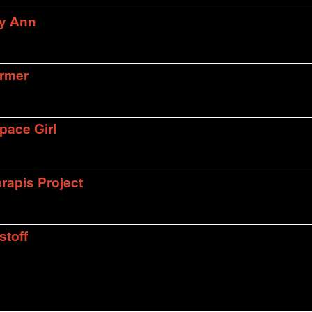
ly Ann
armer
pace Girl
rapis Project
stoff