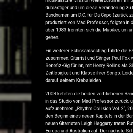
musikalische Mission weiterzuführen. Ihr 
dublastiger und um diese Veränderung zu 
Bandnamen um D.C. für Da Capo (zurück z
produziert von Mad Professor, folgten in 
aber 1983 trennten sich die Musiker, um u
gehen.
Ein weiterer Schicksalsschlag führte die 
zusammen: Gitarrist und Sänger Paul Fox w
Benefiz-Gig für ihn, mit Henry Rollins als S
Zeitlosigkeit und Klasse ihrer Songs. Leid
darauf seinem Krebsleiden.
2008 kehrten die beiden verbliebenen Ban
in das Studio von Mad Professor zurück, 
aufzunehmen. „Rhythm Collision Vol. 2“, 201
den Beginn eines neuen Kapitels in der Ba
neuen Gitarristen Leigh Heggarty traten Rut
Europa und Australien auf. Der nächste Sc