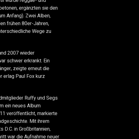
Stil wurde reggae- und
betonen, ergänzten sie den
um Anfang). Zwei Alben,
den frühen 80er-Jahren,
nterschiedliche Wege zu
Band 2007 wieder
ar schwer erkrankt. Ein
änger, zeigte erneut die
er erlag Paul Fox kurz
dmitglieder Ruffy und Segs
um ein neues Album
1 veröffentlicht, markierte
ndgeschichte. Mit ihrem
s D.C. in Großbritannien,
hritt war die Aufnahme neuer