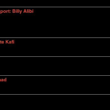
rt: Billy Alibi
te Kafi
mad