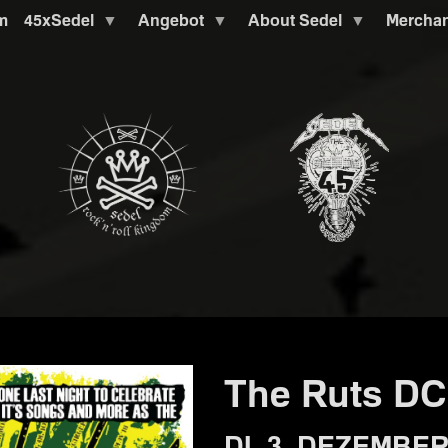
m
45xSedel
Angebot
About Sedel
Mercha
The Ruts DC
DI. 3. DEZEMBER