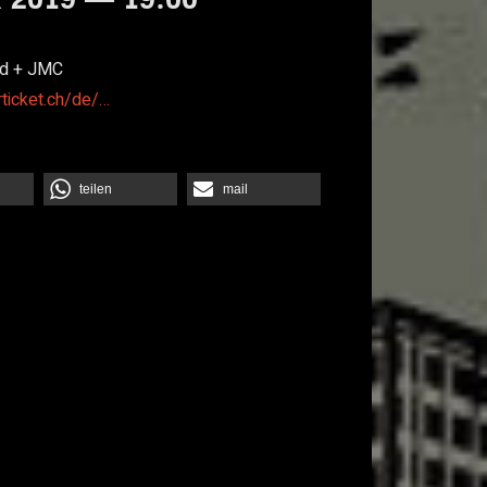
od + JMC
rticket.ch/de/…
teilen
mail