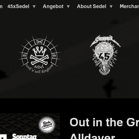
m
45xSedel
Angebot
About Sedel
Mercha
Out in the G
Alldayer