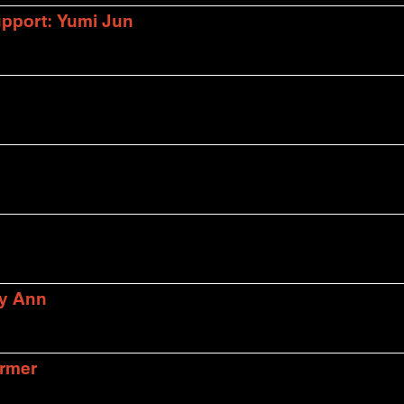
upport: Yumi Jun
ly Ann
armer