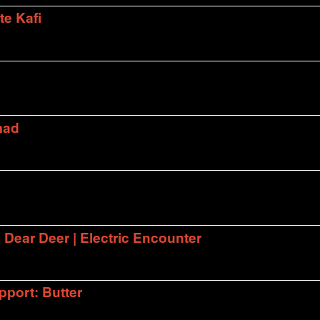
te Kafi
mad
| Dear Deer | Electric Encounter
port: Butter