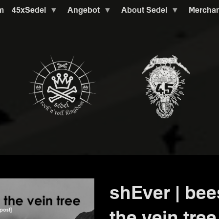
m
45xSedel
Angebot
About Sedel
Mercha
shEver | be
the vein tree