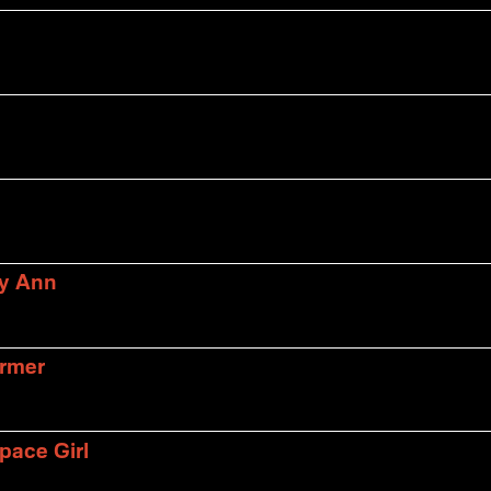
ly Ann
armer
pace Girl