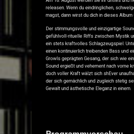
Am 18. August werden sie ihr drittes und
releasen. Wenn du eindringlichen, schwe
magst, dann wirst du dich in dieses Album 
Der stimmungsvolle und einzigartige Soun
gefühlvoll-rituelle Riffs zwischen Mystik 
ein stets kraftvolles Schlagzeugspiel. Unt
einen kontinuierlich treibenden Bass und 
Growls geprägten Gesang, der sich wie ei
Sound ergießt und vehement nach vorne kr
doch voller Kraft wälzt sich shEver unaufh
der sich gemächlich und zugleich stetig se
Gewalt und ästhetische Eleganz in einem.
Programmvorschau