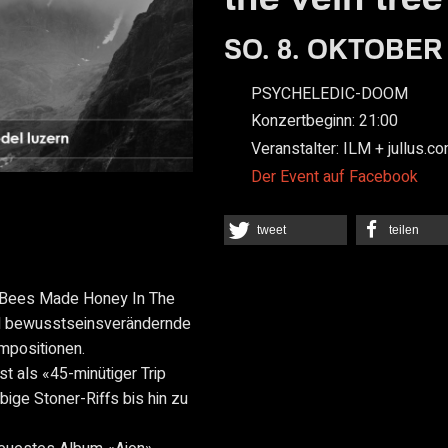
SO. 8. OKTOBER 
PSYCHELEDIC-DOOM
Konzertbeginn:
21:00
Veranstalter:
ILM + jullus.c
Der Event auf Facebook
tweet
teilen
«Bees Made Honey In The
nd bewusstseinsverändernde
mpositionen.
t als «45-minütiger Trip
ige Stoner-Riffs bis hin zu