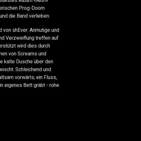
 neuestes Album «Aion»
lgerischen Prog-Doom
und die Band verlieben.
d von shEver: Anmutige und
und Verzweiflung treffen auf
erstützt wird dies durch
einen von Screams und
ne kalte Dusche über den
eischt. Schleichend und
altsam vorwärts; ein Fluss,
in eigenes Bett gräbt - rohe