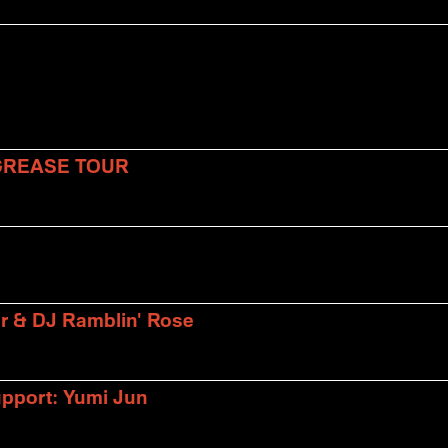
 GREASE TOUR
er & DJ Ramblin' Rose
upport: Yumi Jun