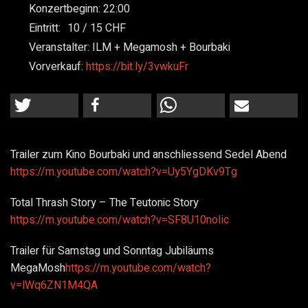
Konzertbeginn:
22:00
Eintritt:
10
15
Veranstalter:
ILM + Megamosh + Bourbaki
Vorverkauf:
https://bit.ly/3vwkuFr
Trailer zum Kino Bourbaki und anschliessend Sedel Abend
https://m.youtube.com/watch?v=Uy5YgDKv9Tg
Total Thrash Story – The Teutonic Story
https://m.youtube.com/watch?v=SF8U10noIic
Trailer für Samstag und Sonntag Jubiläums
MegaMosh
https://m.youtube.com/watch?
v=lWq6ZN1M4QA