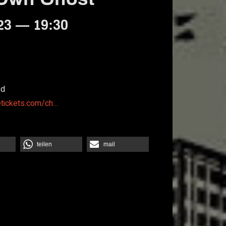
23 — 19:30
od
etickets.com/ch…
teilen
mail