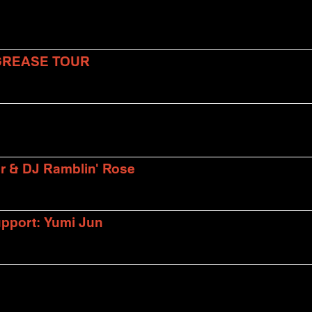
 GREASE TOUR
er & DJ Ramblin' Rose
upport: Yumi Jun