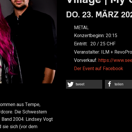
DO. 23. MÄRZ 20
METAL
Konzertbeginn:
20:15
Eintritt:
20
25
Veranstalter:
ILM + RevoPr
Vorverkauf:
https://www.se
Der Event auf Facebook
tweet
teilen
) kommen aus Tempe,
rdcore. Die Schwestern
e Band 2004. Lindsey Vogt
d sie sich (vor dem