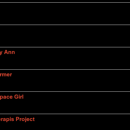
ly Ann
armer
pace Girl
rapis Project