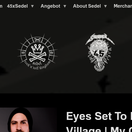
m
45xSedel
Angebot
About Sedel
Mercha
Eyes Set To 
Village | M