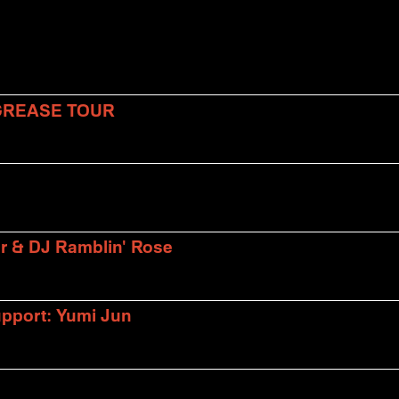
 GREASE TOUR
er & DJ Ramblin' Rose
upport: Yumi Jun