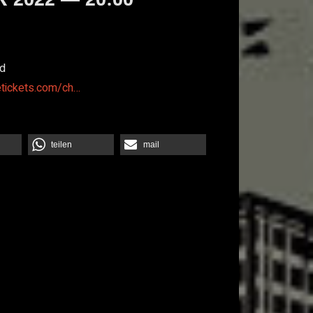
d
etickets.com/ch…
teilen
mail