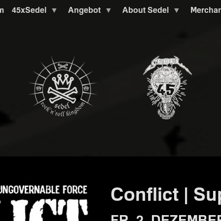
m
45xSedel
Angebot
About Sedel
Mercha
Conflict | S
FR. 2. DEZEMBER