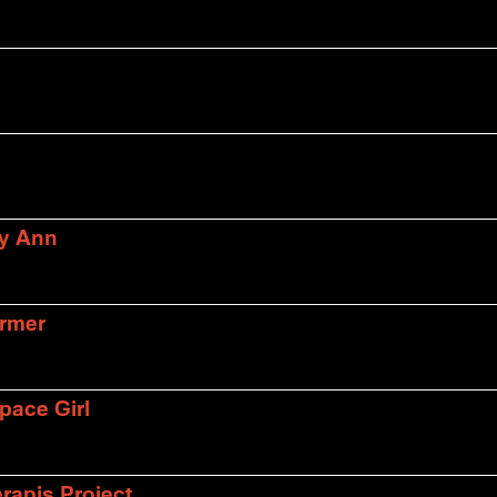
ly Ann
armer
pace Girl
rapis Project