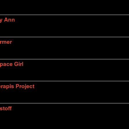
ly Ann
armer
pace Girl
rapis Project
stoff