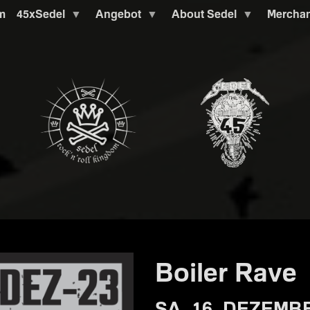
m
45xSedel
Angebot
About Sedel
Mercha
Boiler Rave
SA. 16. DEZEMBE