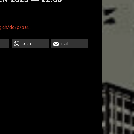
og.ch/de/p/par…
teilen
mail