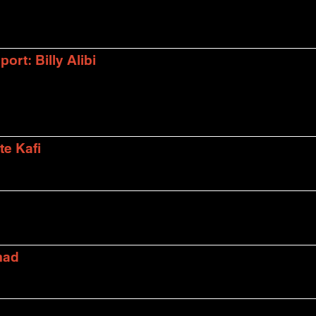
rt: Billy Alibi
te Kafi
mad