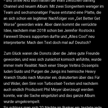
- und Smile And Burn hatten die Wahl zwischen Gaming
Channel und neuem Album. Mit zwei Songwritern weniger im
Team und sechsmonatiger Pause entstand eine Platte, die
an sich schon ein legitimer Nachfolger von „Get Better Get
Worse“ geworden wäre. Aber dann kommt die verrückte
Idee, nachdem man 2018 schon bei Jennifer Rostocks
Farewell Shows supporten durfte und „Alles Cool“ neu
interpretierte: Mach den Text doch mal auf Deutsch?
Zum Glück waren die Donots über die Jahre gute Freunde
geworden, und was sich zunächst komisch anfühlte, wurde
immer mehr Realität: Nach einer Stiege Veltins Dosenpils
luden Guido und Purgen die Jungs ins heimische Heavy
Kranich Studio nach Münster ein, diskutierten über das Für
und Wider, den Sinn von Turbostaat-Texten und nachdem
auch endlich Produzent Phil Meyer überzeugt werden
konnte, war die Sache eingetütet und das ganze Album
wurde umgekrempelt.
So schloss man sich 20 Nächte im Bunker ein, testete jede