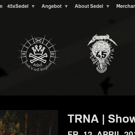
m
45xSedel
Angebot
About Sedel
Mercha
TRNA | Show
FR. 12. APRIL 20