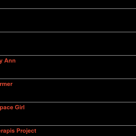
ly Ann
armer
pace Girl
rapis Project