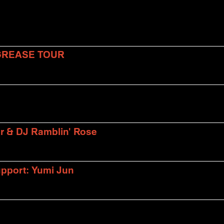
 GREASE TOUR
er & DJ Ramblin' Rose
upport: Yumi Jun