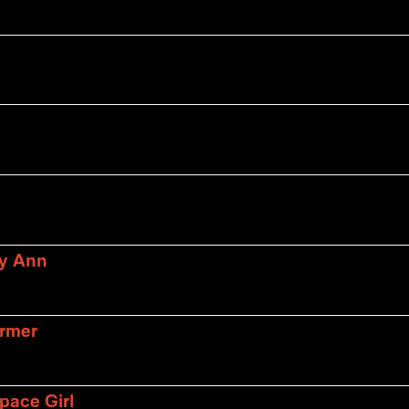
ly Ann
armer
pace Girl