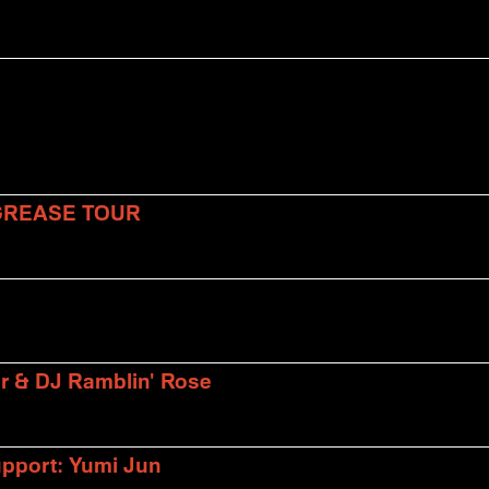
 GREASE TOUR
er & DJ Ramblin' Rose
upport: Yumi Jun