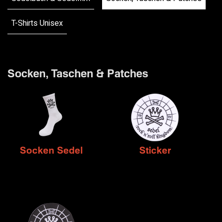
T-Shirts Unisex
Warenkorb
Socken, Taschen & Patches
0
Elemente
Socken Sedel
Sticker