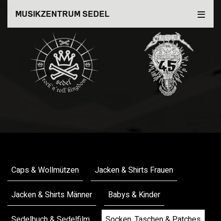
Direkt
MUSIKZENTRUM SEDEL
zum
Inhalt
Merchandise
Caps & Wollmützen
Jacken & Shirts Frauen
Jacken & Shirts Männer
Babys & Kinder
Sedelbuch & Sedelfilm
Socken, Taschen & Patches