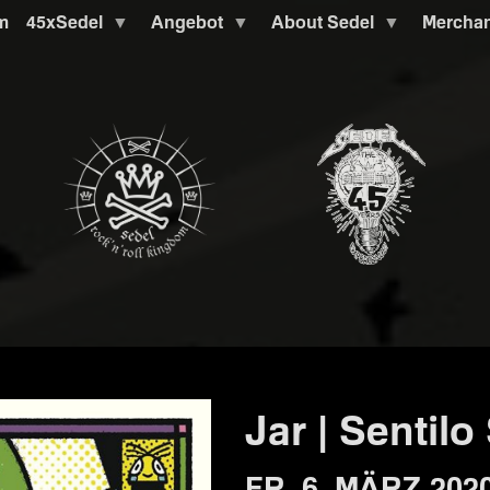
m
45xSedel
Angebot
About Sedel
Mercha
Jar | Sentil
FR. 6. MÄRZ 202