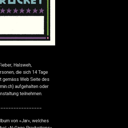
ieber, Halsweh,
rsonen, die sich 14 Tage
iet gemäss Web Seite des
in.ch) aufgehalten oder
anstaltung teilnehmen.
_________________
Album von «Jar», welches
abel «N-Gage Productions»