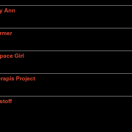
ly Ann
armer
pace Girl
rapis Project
stoff