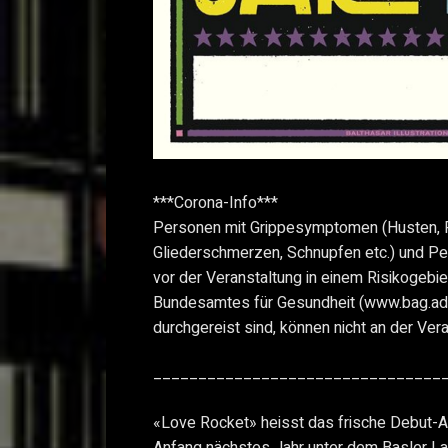
***Corona-Info***
Personen mit Grippesymptomen (Husten, F
Gliederschmerzen, Schnupfen etc.) und Pe
vor der Veranstaltung in einem Risikogeb
Bundesamtes für Gesundheit (www.bag.adm
durchgereist sind, können nicht an der Ver
________________________________
«Love Rocket» heisst das frische Debut-
Anfang nächstes Jahr unter dem Basler L