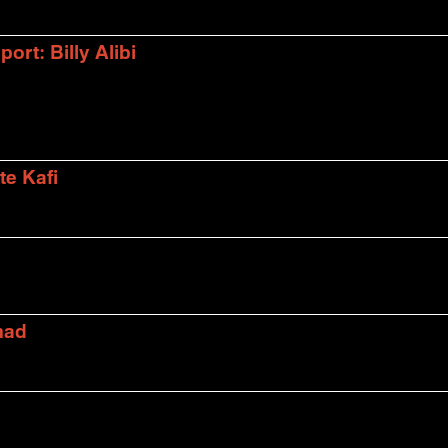
rt: Billy Alibi
te Kafi
mad