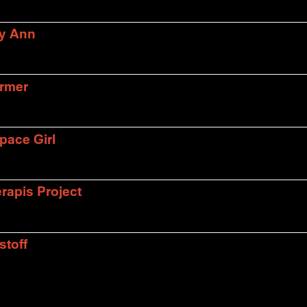
ly Ann
armer
pace Girl
rapis Project
stoff