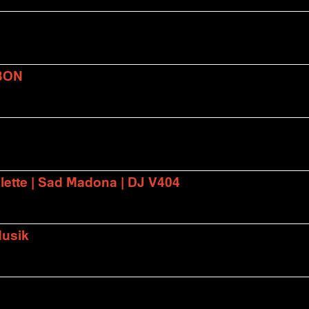
BON
lette | Sad Madona | DJ V404
Musik