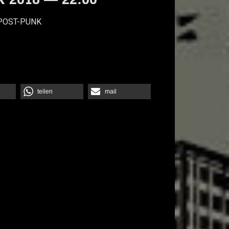
POST-PUNK
teilen
mail