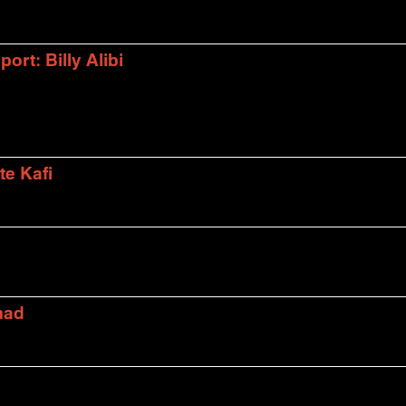
rt: Billy Alibi
te Kafi
mad