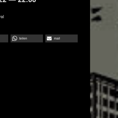
al
teilen
mail