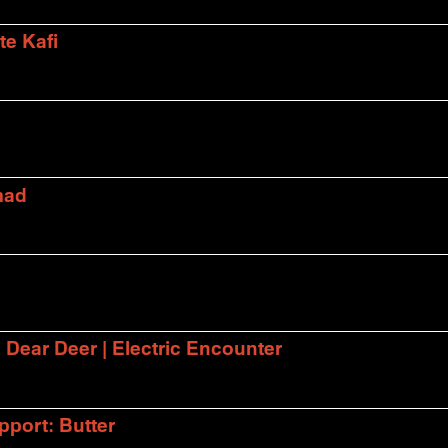
te Kafi
mad
| Dear Deer | Electric Encounter
port: Butter