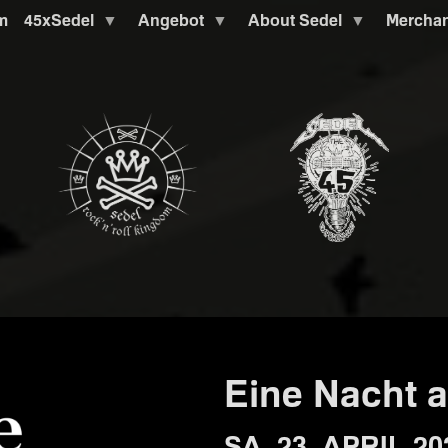
m
45xSedel
Angebot
About Sedel
Mercha
Eine Nacht 
SA. 23. APRIL 20