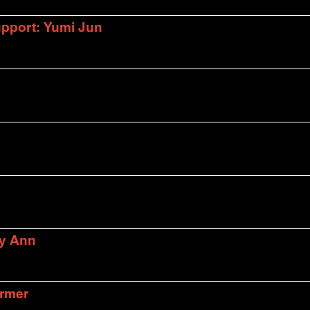
upport: Yumi Jun
ly Ann
armer