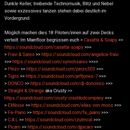
Dunkle Keller, treibende Technomusik, Blitz und Nebel
sowie exzessives tanzen stehen dabei deutlich im
Vordergrund.
Möglich machen dies 18 Piloten/innen auf zwei Decks
verteilt. Im Mainfloor begrüssen euch >
Casatta & Soapy
>>
https://soundcloud.com/
casatta-soapy
>>>
>
Fravi & Sares
>>
https://soundcloud.com/
angelica-fravi
>>>
https://soundcloud.com/
symohsares
>>>>
>
Pinzo
>>
https://soundcloud.com/
pinzo303
>>>
>
Tigris
>>
https://soundcloud.com/
jeffjones-7
>>>
>
DONCO
>>
https://soundcloud.com/
dj-doncivico
>>>
>
Straight & Strange
aka Crusty >>
https://soundcloud.com/
crusty-crashkidcompany
>>>
>
EliNoise
>>
https://soundcloud.com/
elias-von-moos
>>>
>
Fa-Piano
>>
https://soundcloud.com/
fa_piano
>>>
>
C.A.L
>>
https://soundcloud.com/
rzutmcal
>>>
>
Picaro
>>
https://soundcloud.com/
djpicaro
>>>