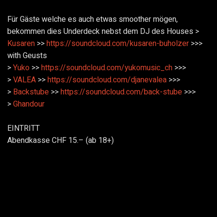
Für Gäste welche es auch etwas smoother mögen,
bekommen dies Underdeck nebst dem DJ des Houses >
Kusaren
>>
https://soundcloud.com/
kusaren-buholzer
>>>
with Geusts
>
Yuko
>>
https://soundcloud.com/
yukomusic_ch
>>>
>
VALEA
>>
https://soundcloud.com/
djanevalea
>>>
>
Backstube
>>
https://soundcloud.com/
back-stube
>>>
>
Ghandour
EINTRITT
Abendkasse CHF 15.– (ab 18+)