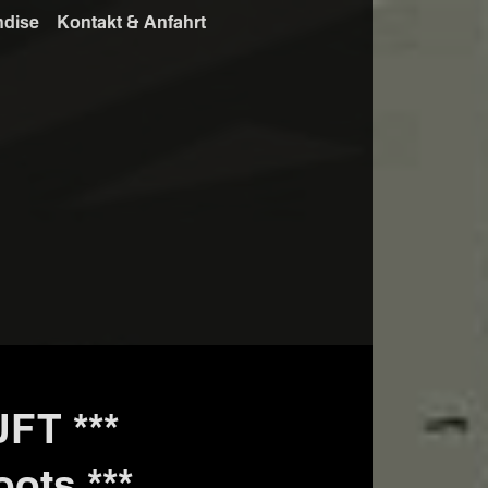
ndise
Kontakt & Anfahrt
T ***
ots ***