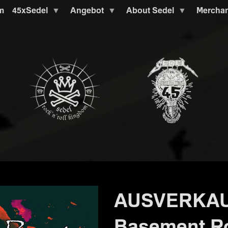
m
45xSedel
Angebot
About Sedel
Mercha
AUSVERKAUF
Basement Ro