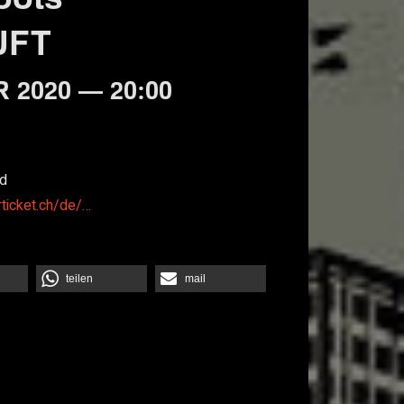
UFT
 2020 — 20:00
d
rticket.ch/de/…
teilen
mail