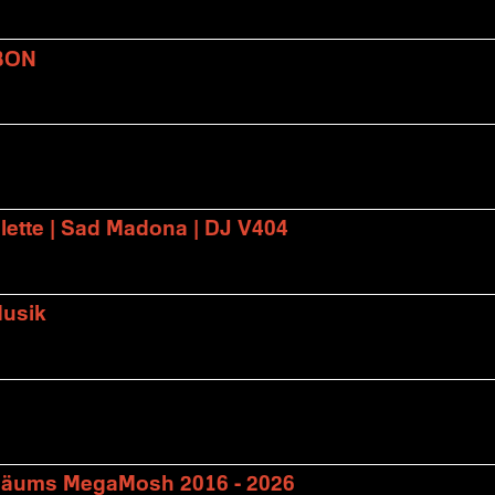
BON
lette | Sad Madona | DJ V404
Musik
biläums MegaMosh 2016 - 2026