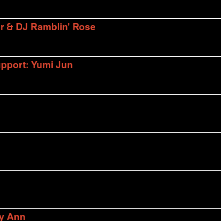
er & DJ Ramblin' Rose
upport: Yumi Jun
ly Ann