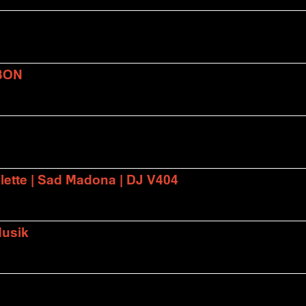
BON
lette | Sad Madona | DJ V404
Musik