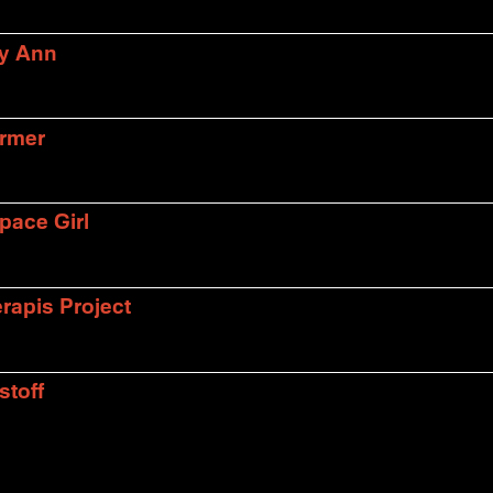
ly Ann
armer
pace Girl
rapis Project
stoff