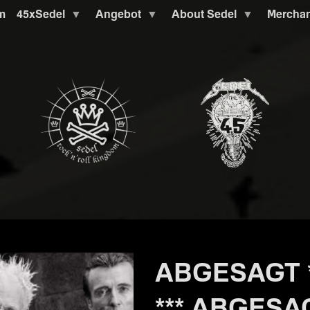
m
45xSedel
Angebot
About Sedel
Mercha
ABGESAGT **
*** ABGESA