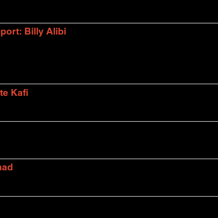
rt: Billy Alibi
te Kafi
mad