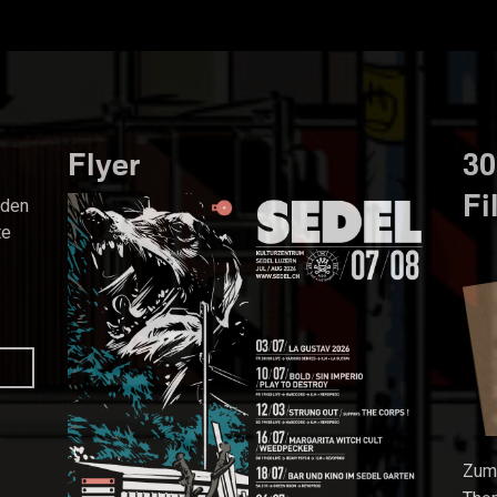
Flyer
30
Fi
nden
te
Zum 