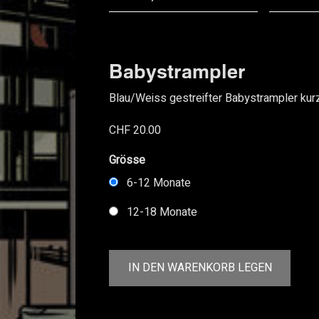
Warenkorb
Babystrampler
Blau/Weiss gestreifter Babystrampler ku
0
Elemente
CHF 20.00
Grösse
6-12 Monate
12-18 Monate