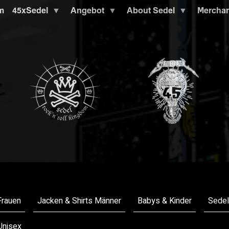
m
45xSedel
Angebot
About Sedel
Mercha
Frauen
Jacken & Shirts Männer
Babys & Kinder
Sedel
 Unisex