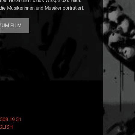
mas Horat und Luzius Wespe das Haus
die Musikerinnen und Musiker porträtiert.
ZUM FILM
 508 19 51
GLISH