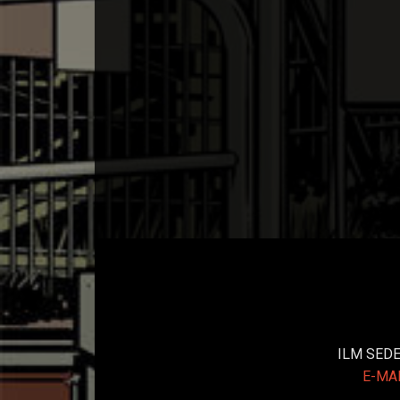
ILM SE
E-MA