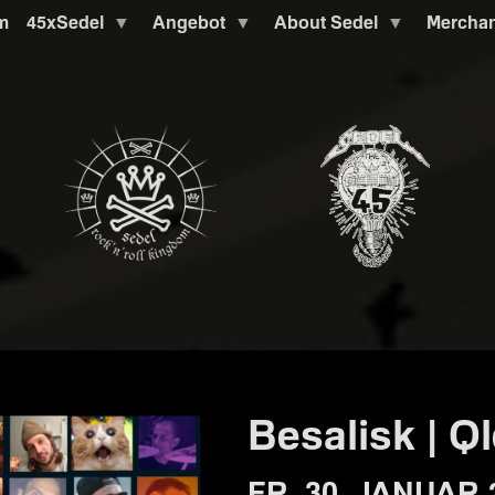
m
45xSedel
Angebot
About Sedel
Mercha
Besalisk | Q
FR. 30. JANUAR 