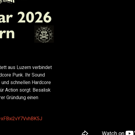
ett aus Luzern verbindet
dcore Punk. Ihr Sound
 und schnellen Hardcore
ür Action sorgt. Besalisk
hrer Gründung einen
i=xFBxi2vY7VvhBK5J