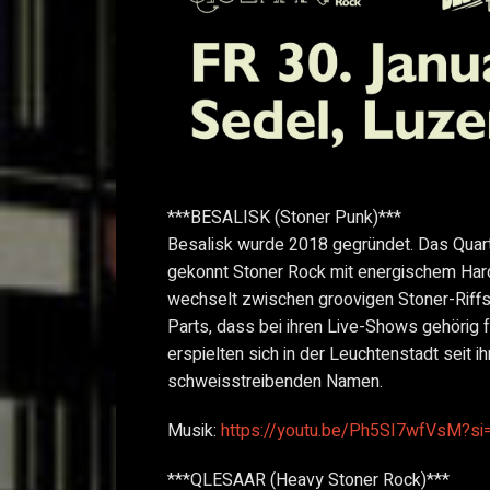
***BESALISK (Stoner Punk)***
Besalisk wurde 2018 gegründet. Das Quart
gekonnt Stoner Rock mit energischem Har
wechselt zwischen groovigen Stoner-Riffs
Parts, dass bei ihren Live-Shows gehörig f
erspielten sich in der Leuchtenstadt seit i
schweisstreibenden Namen.
Musik:
https://youtu.be/Ph5SI7wfVsM?s
***QLESAAR (Heavy Stoner Rock)***