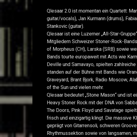
Qlesaar 2.0 ist momentan ein Quartett: Man
guitar/vocals), Jan Kurmann (drums), Fabian
Stankovic (guitar).
Qlesaar ist eine Luzerner „All-Star-Gruppe
Mitgliedern Schweizer Stoner-Rock-Bands
of Morpheus (CH), Larska (SRB) sowie wei
Bands tourte europaweit mit Acts wie Karm
Deville und Samavayo, spielten zahlreiche
standen auf der Bühne mit Bands wie Oran
Graveyard, Brant Bjork, Radio Moscow, Al
of the Sun und vielen mehr.
Qlesaar bedeutet „Stone Mason“ und ist ei
Heavy Stoner Rock mit der DNA von Sabbat
The Doors, Pink Floyd und Savatage spiel
frisch und einzigartig klingt. Die massive 
geprägt von Gitarrensoli, schweren Groove-
Rhythmussektion sowie von langsamen, m