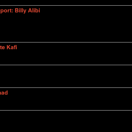
rt: Billy Alibi
te Kafi
mad