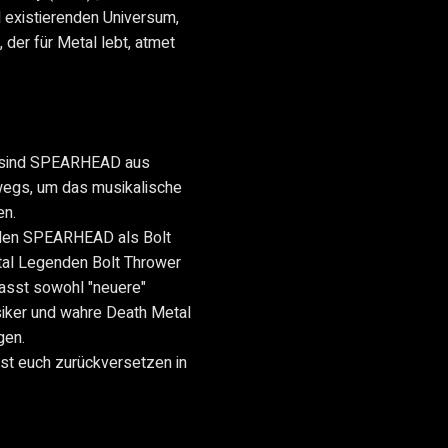
 existierenden Universum,
 der für Metal lebt, atmet
r sind SPEARHEAD aus
wegs, um das musikalische
en.
ollen SPEARHEAD als Bolt
al Legenden Bolt Thrower
asst sowohl "neuere"
siker und wahre Death Metal
gen.
t euch zurückversetzen in