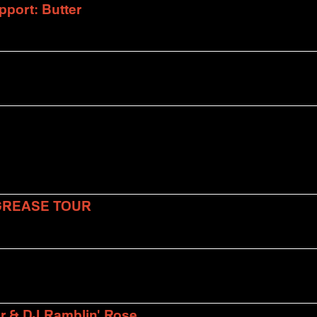
port: Butter
 GREASE TOUR
er & DJ Ramblin' Rose